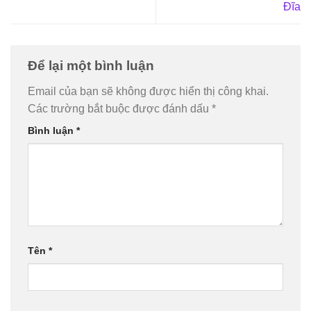
Đĩa
Để lại một bình luận
Email của bạn sẽ không được hiển thị công khai.
Các trường bắt buộc được đánh dấu
*
Bình luận
*
Tên
*