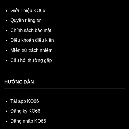
Giới Thiệu KO66
Quyền riêng tư
Chính sách bảo mật
Điều khoản điều kiện
Miễn trừ trách nhiệm
Câu hỏi thường gặp
HƯỚNG DẪN
Tải app KO66
Đăng ký KO66
Đăng nhập KO66