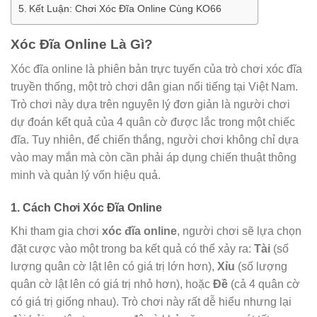
Kết Luận: Chơi Xóc Đĩa Online Cùng KO66
Xóc Đĩa Online Là Gì?
Xóc đĩa online là phiên bản trực tuyến của trò chơi xóc đĩa
truyền thống, một trò chơi dân gian nổi tiếng tại Việt Nam.
Trò chơi này dựa trên nguyên lý đơn giản là người chơi
dự đoán kết quả của 4 quân cờ được lắc trong một chiếc
đĩa. Tuy nhiên, để chiến thắng, người chơi không chỉ dựa
vào may mắn mà còn cần phải áp dụng chiến thuật thông
minh và quản lý vốn hiệu quả.
1. Cách Chơi Xóc Đĩa Online
Khi tham gia chơi
xóc đĩa online
, người chơi sẽ lựa chọn
đặt cược vào một trong ba kết quả có thể xảy ra:
Tài
(số
lượng quân cờ lật lên có giá trị lớn hơn),
Xỉu
(số lượng
quân cờ lật lên có giá trị nhỏ hơn), hoặc
Đề
(cả 4 quân cờ
có giá trị giống nhau). Trò chơi này rất dễ hiểu nhưng lại