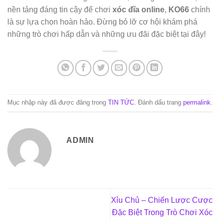
nền tảng đáng tin cậy để chơi
xóc đĩa online
,
KO66
chính
là sự lựa chọn hoàn hảo. Đừng bỏ lỡ cơ hội khám phá
những trò chơi hấp dẫn và những ưu đãi đặc biệt tại đây!
Mục nhập này đã được đăng trong
TIN TỨC
. Đánh dấu trang
permalink
.
ADMIN
Xỉu Chủ – Chiến Lược Cược
Đặc Biệt Trong Trò Chơi Xóc