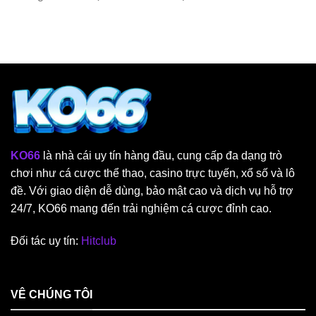
KO66
là nhà cái uy tín hàng đầu, cung cấp đa dạng trò
chơi như cá cược thể thao, casino trực tuyến, xổ số và lô
đề. Với giao diện dễ dùng, bảo mật cao và dịch vụ hỗ trợ
24/7, KO66 mang đến trải nghiệm cá cược đỉnh cao.
Đối tác uy tín:
Hitclub
VÊ CHÚNG TÔI